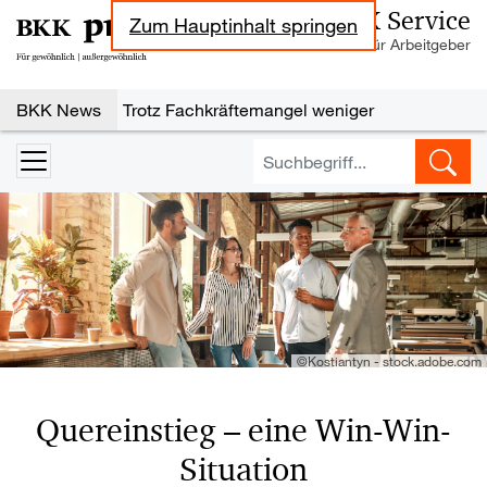
BKK Service
Zum Hauptinhalt springen
Informationen für Arbeitgeber
Nachrichten zu den Themen Sozialversi
BKK News
Trotz Fachkräftemangel weniger
Neueinstellungen
Steuerbegünstigter Urlaubszuschuss:
Erholungsbeihilfen
Geringe Tarifbindung im Niedriglohnsektor
Jahresarbeitsentgeltgrenzen: Ab 2027 drei
unterschiedliche Grenzen maßgebend
Wechselbereitschaft im Job ist gestiegen
©Kostiantyn - stock.adobe.com
Quereinstieg – eine Win-Win-
Situation