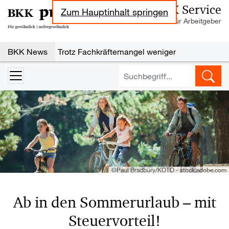
BKK Service
Zum Hauptinhalt springen
Informationen für Arbeitgeber
Nachrichten zu den Themen Sozialversi
BKK News
Trotz Fachkräftemangel weniger
Neueinstellungen
Steuerbegünstigter Urlaubszuschuss:
Erholungsbeihilfen
Geringe Tarifbindung im Niedriglohnsektor
Jahresarbeitsentgeltgrenzen: Ab 2027 drei
unterschiedliche Grenzen maßgebend
Wechselbereitschaft im Job ist gestiegen
©Paul Bradbury/KOTO - stock.adobe.com
Ab in den Sommerurlaub – mit
Steuervorteil!