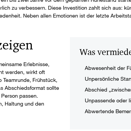
lich zu verbessern. Diese Investition zahlt sich aus: kü
edenheit. Neben allen Emotionen ist der letzte Arbeitst
zeigen
Was vermiede
meinsame Erlebnisse,
Abwesenheit der Fü
 werden, wirkt oft
Unpersönliche Stan
Ob Teamrunde, Frühstück,
as Abschiedsformat sollte
Abschied „zwische
n Person passen.
Unpassende oder l
n, Haltung und den
Abwertende Bemerk