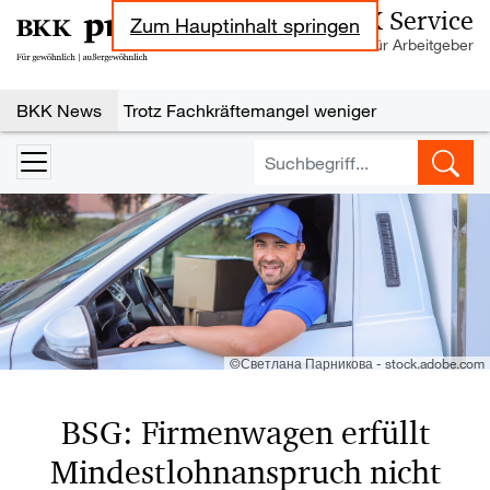
BKK Service
Zum Hauptinhalt springen
Informationen für Arbeitgeber
Nachrichten zu den Themen Sozialversi
BKK News
Trotz Fachkräftemangel weniger
Neueinstellungen
Steuerbegünstigter Urlaubszuschuss:
Erholungsbeihilfen
Geringe Tarifbindung im Niedriglohnsektor
Jahresarbeitsentgeltgrenzen: Ab 2027 drei
unterschiedliche Grenzen maßgebend
Wechselbereitschaft im Job ist gestiegen
©Светлана Парникова - stock.adobe.com
BSG: Firmenwagen erfüllt
Mindestlohnanspruch nicht